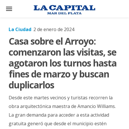
×
La Ciudad
2 de enero de 2024
Casa sobre el Arroyo:
El
País
comenzaron las visitas, se
El
agotaron los turnos hasta
Mundo
fines de marzo y buscan
La
duplicarlos
Zona
Cultura
Desde este martes vecinos y turistas recorren la
Tecnología
obra arquitectónica maestra de Amancio Williams.
La gran demanda para acceder a esta actividad
Gastronomía
gratuita generó que desde el municipio estén
Salud