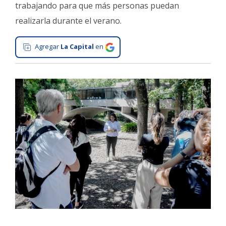
trabajando para que más personas puedan
Interés
realizarla durante el verano.
General
La
Agregar
La Capital
en
Ciudad
Deportes
Arte
y
Espectáculos
Policiales
Cartelera
Fotos
de
Familia
Clasificados