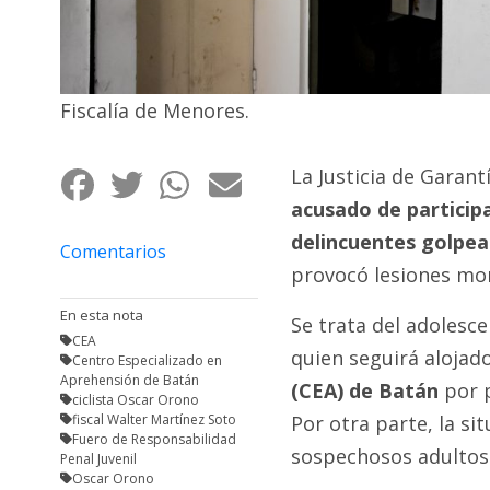
Fúnebres
Fiscalía de Menores.
La Justicia de Garant
acusado de particip
delincuentes golpear
Comentarios
provocó lesiones mor
En esta nota
Se trata del adolesce
CEA
quien seguirá alojad
Centro Especializado en
Aprehensión de Batán
(CEA) de Batán
por p
ciclista Oscar Orono
fiscal Walter Martínez Soto
Por otra parte, la si
Fuero de Responsabilidad
sospechosos adultos 
Penal Juvenil
Oscar Orono