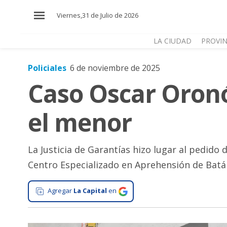
×
Viernes,31 de Julio de 2026
LA CIUDAD
PROVIN
Policiales
6 de noviembre de 2025
El
Caso Oscar Oronó
País
El
el menor
Mundo
La
Zona
La Justicia de Garantías hizo lugar al pedido 
Centro Especializado en Aprehensión de Batá
Cultura
Tecnología
Agregar
La Capital
en
Gastronomía
Salud