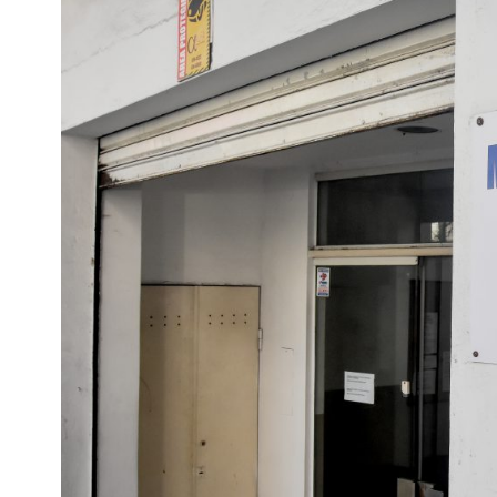
Interés
General
La
Ciudad
Deportes
Arte
y
Espectáculos
Policiales
Cartelera
Fotos
de
Familia
Clasificados