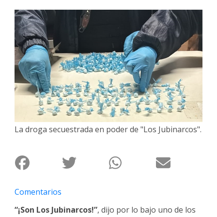
Interés
General
La
Ciudad
Deportes
Arte
y
Espectáculos
Policiales
La droga secuestrada en poder de "Los Jubinarcos".
Cartelera
Fotos
de
Familia
Comentarios
Clasificados
“¡Son Los Jubinarcos!”
, dijo por lo bajo uno de los