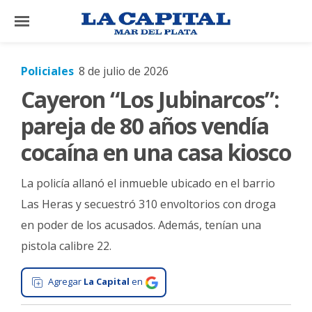
×
Policiales
8 de julio de 2026
Cayeron “Los Jubinarcos”:
El
País
pareja de 80 años vendía
El
cocaína en una casa kiosco
Mundo
La policía allanó el inmueble ubicado en el barrio
La
Zona
Las Heras y secuestró 310 envoltorios con droga
en poder de los acusados. Además, tenían una
Cultura
pistola calibre 22.
Tecnología
Gastronomía
Agregar
La Capital
en
Salud