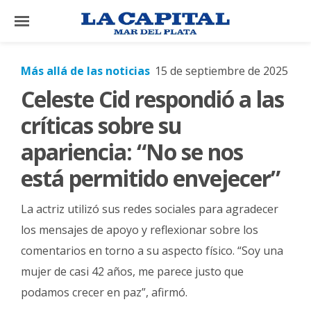
×
Más allá de las noticias
15 de septiembre de 2025
Celeste Cid respondió a las
El
País
críticas sobre su
El
apariencia: “No se nos
Mundo
está permitido envejecer”
La
Zona
La actriz utilizó sus redes sociales para agradecer
Cultura
los mensajes de apoyo y reflexionar sobre los
comentarios en torno a su aspecto físico. “Soy una
Tecnología
mujer de casi 42 años, me parece justo que
Gastronomía
podamos crecer en paz”, afirmó.
Salud