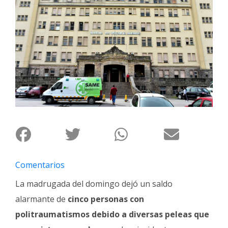
Interés
General
La
Ciudad
Deportes
Arte
y
Espectáculos
Policiales
Cartelera
Comentarios
Fotos
La madrugada del domingo dejó un saldo
de
Familia
alarmante de
cinco personas con
Clasificados
politraumatismos debido a diversas peleas que