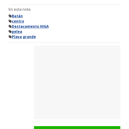
En esta nota
Batán
centro
Destacamento HIGA
pelea
Playa grande