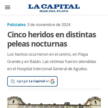
×
Policiales
3 de noviembre de 2024
Cinco heridos en distintas
El
País
peleas nocturnas
El
Los hechos ocurrieron en el centro, en Playa
Mundo
Grande y en Batán. Las víctimas fueron atendidas
La
en el Hospital Interzonal General de Agudos.
Zona
Cultura
Agregar
La Capital
en
Tecnología
Gastronomía
Salud