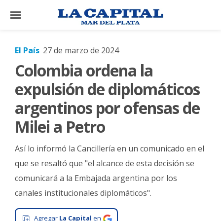
×
El País
27 de marzo de 2024
Colombia ordena la
El
País
expulsión de diplomáticos
El
argentinos por ofensas de
Mundo
Milei a Petro
La
Zona
Así lo informó la Cancillería en un comunicado en el
Cultura
que se resaltó que "el alcance de esta decisión se
comunicará a la Embajada argentina por los
Tecnología
canales institucionales diplomáticos".
Gastronomía
Salud
Agregar
La Capital
en