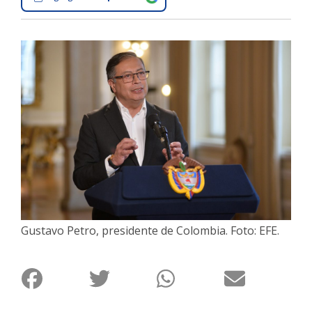
Interés
General
La
Ciudad
Deportes
Arte
y
Espectáculos
Policiales
Cartelera
Gustavo Petro, presidente de Colombia. Foto: EFE.
Fotos
de
Familia
Clasificados