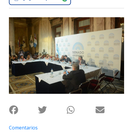
Interés
General
La
Ciudad
Deportes
Arte
y
Espectáculos
Policiales
Cartelera
Fotos
de
Familia
Clasificados
Comentarios