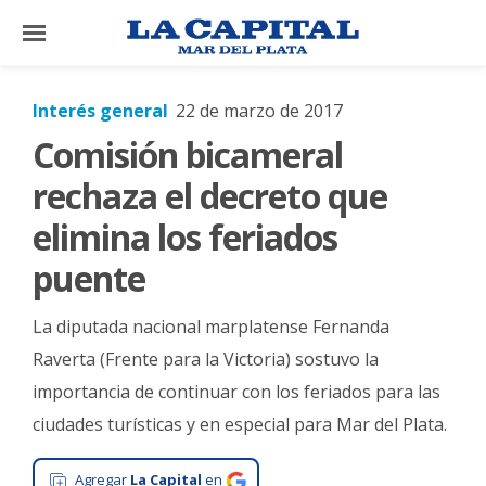
×
Interés general
22 de marzo de 2017
Comisión bicameral
El
País
rechaza el decreto que
El
elimina los feriados
Mundo
puente
La
Zona
La diputada nacional marplatense Fernanda
Cultura
Raverta (Frente para la Victoria) sostuvo la
importancia de continuar con los feriados para las
Tecnología
ciudades turísticas y en especial para Mar del Plata.
Gastronomía
Salud
Agregar
La Capital
en