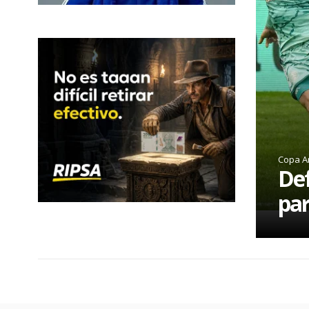
Copa A
Def
par