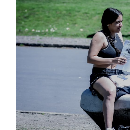
Interés
General
La
Ciudad
Deportes
Arte
y
Espectáculos
Policiales
Cartelera
Fotos
de
Familia
Clasificados