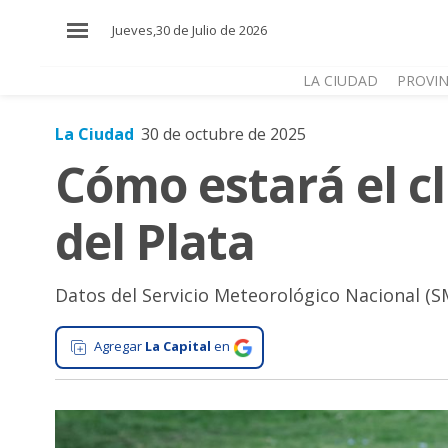
×
Jueves,30 de Julio de 2026
LA CIUDAD
PROVIN
La Ciudad
30 de octubre de 2025
El
Cómo estará el c
País
El
del Plata
Mundo
La
Zona
Datos del Servicio Meteorológico Nacional (S
Cultura
Agregar
La Capital
en
Tecnología
Gastronomía
Salud