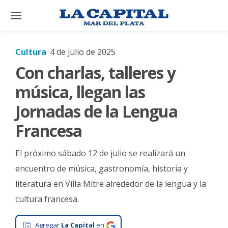
×
Cultura
4 de julio de 2025
Con charlas, talleres y
El
País
música, llegan las
El
Jornadas de la Lengua
Mundo
Francesa
La
Zona
El próximo sábado 12 de julio se realizará un
Cultura
encuentro de música, gastronomía, historia y
literatura en Villa Mitre alrededor de la lengua y la
Tecnología
cultura francesa.
Gastronomía
Salud
Agregar
La Capital
en