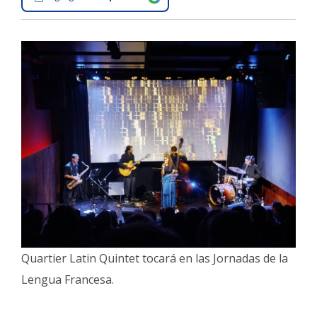
Interés
General
La
Ciudad
Deportes
Arte
y
Espectáculos
Policiales
Cartelera
Fotos
de
Quartier Latin Quintet tocará en las Jornadas de la
Familia
Lengua Francesa.
Clasificados