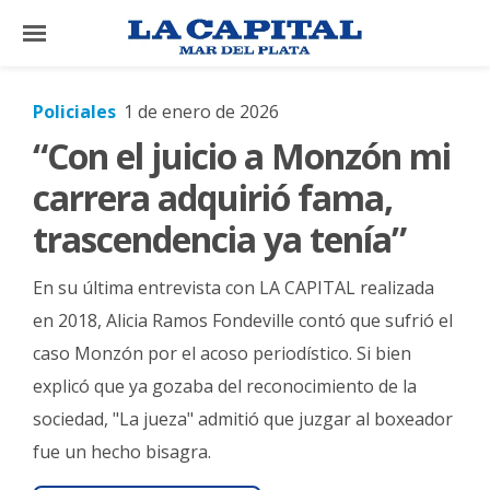
×
Policiales
1 de enero de 2026
“Con el juicio a Monzón mi
El
País
carrera adquirió fama,
El
trascendencia ya tenía”
Mundo
En su última entrevista con LA CAPITAL realizada
La
Zona
en 2018, Alicia Ramos Fondeville contó que sufrió el
caso Monzón por el acoso periodístico. Si bien
Cultura
explicó que ya gozaba del reconocimiento de la
Tecnología
sociedad, "La jueza" admitió que juzgar al boxeador
Gastronomía
fue un hecho bisagra.
Salud