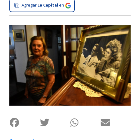
Agregar
La Capital
en
Interés
General
La
Ciudad
Deportes
Arte
y
Espectáculos
Policiales
Cartelera
Fotos
de
Familia
Clasificados