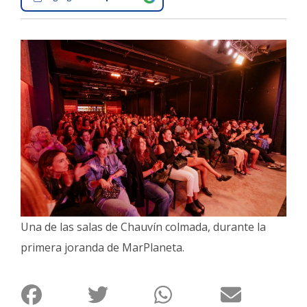
Interés
General
La
Ciudad
Deportes
Arte
y
Espectáculos
Policiales
Cartelera
Una de las salas de Chauvín colmada, durante la
Fotos
primera joranda de MarPlaneta.
de
Familia
Clasificados