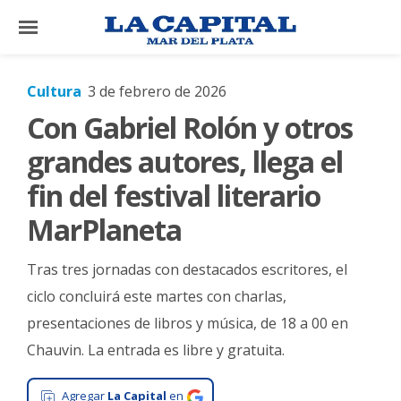
×
Cultura
3 de febrero de 2026
Con Gabriel Rolón y otros
El
País
grandes autores, llega el
El
fin del festival literario
Mundo
MarPlaneta
La
Zona
Tras tres jornadas con destacados escritores, el
Cultura
ciclo concluirá este martes con charlas,
presentaciones de libros y música, de 18 a 00 en
Tecnología
Chauvin. La entrada es libre y gratuita.
Gastronomía
Salud
Agregar
La Capital
en