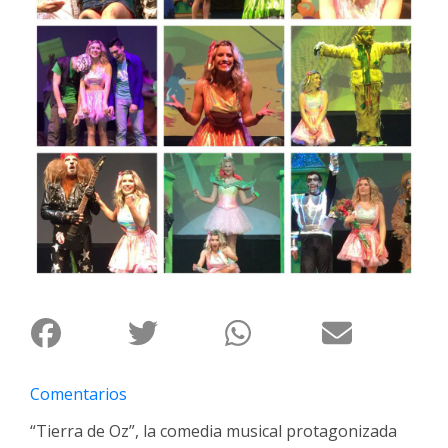
Interés
General
La
Ciudad
Deportes
Arte
y
Espectáculos
Policiales
Cartelera
Fotos
de
Familia
Comentarios
Clasificados
“Tierra de Oz”, la comedia musical protagonizada