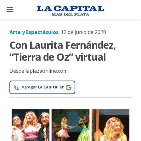
×
Arte y Espectáculos
12 de junio de 2020
Con Laurita Fernández,
El
País
“Tierra de Oz” virtual
El
Desde laplazaonline.com
Mundo
La
Agregar
La Capital
en
Zona
Cultura
Tecnología
Gastronomía
Salud