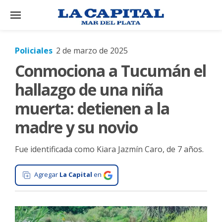
×
Policiales
2 de marzo de 2025
Conmociona a Tucumán el
El
País
hallazgo de una niña
El
muerta: detienen a la
Mundo
madre y su novio
La
Zona
Fue identificada como Kiara Jazmín Caro, de 7 años.
Cultura
Agregar
La Capital
en
Tecnología
Gastronomía
Salud