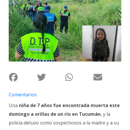
Interés
General
La
Ciudad
Deportes
Arte
y
Espectáculos
Policiales
Cartelera
Comentarios
Fotos
de
Una
niña de 7 años fue encontrada muerta este
Familia
domingo a orillas de un río en Tucumán
, y la
Clasificados
policía detuvo como sospechosos a la madre y a su