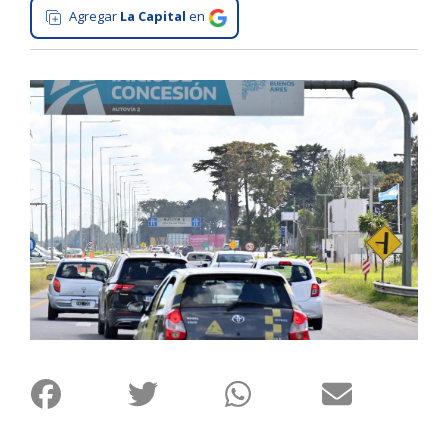
Agregar
La Capital
en
Interés
General
La
Ciudad
Deportes
Arte
y
Espectáculos
Policiales
Cartelera
Fotos
de
Familia
Clasificados