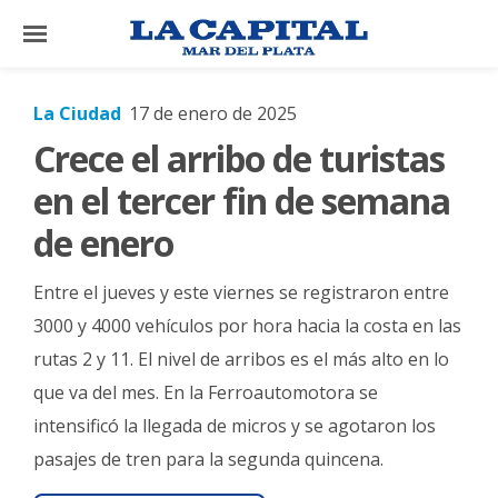
×
La Ciudad
17 de enero de 2025
Crece el arribo de turistas
El
País
en el tercer fin de semana
El
de enero
Mundo
Entre el jueves y este viernes se registraron entre
La
Zona
3000 y 4000 vehículos por hora hacia la costa en las
rutas 2 y 11. El nivel de arribos es el más alto en lo
Cultura
que va del mes. En la Ferroautomotora se
Tecnología
intensificó la llegada de micros y se agotaron los
Gastronomía
pasajes de tren para la segunda quincena.
Salud