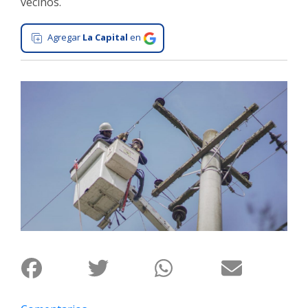
vecinos.
Interés
General
Agregar
La Capital
en
La
Ciudad
Deportes
Arte
y
Espectáculos
Policiales
Cartelera
Fotos
de
Familia
Clasificados