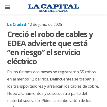
×
La Ciudad
12 de junio de 2025
Creció el robo de cables y
El
País
EDEA advierte que está
El
“en riesgo” el servicio
Mundo
eléctrico
La
Zona
En los últimos dos meses se registraron 55 robos
Cultura
en al menos 12 barrios. Delincuentes se trepan a
los transportadores y arrancan los cables de cobre.
Tecnología
Hubo allanamientos y se secuestró parte del
Gastronomía
material sustraído. Piden la colaboración de los
Salud