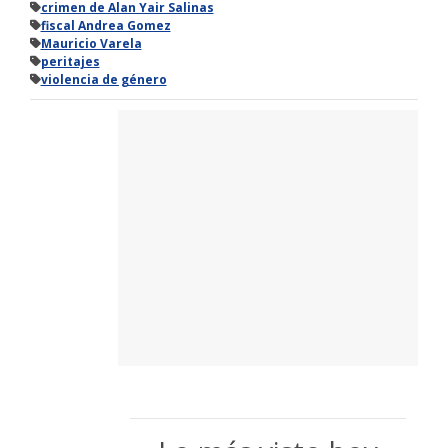
crimen de Alan Yair Salinas
fiscal Andrea Gomez
Mauricio Varela
peritajes
violencia de género