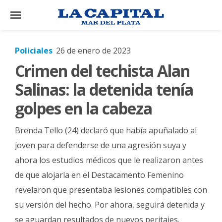
×
Policiales
26 de enero de 2023
Crimen del techista Alan
El
País
Salinas: la detenida tenía
El
golpes en la cabeza
Mundo
Brenda Tello (24) declaró que había apuñalado al
La
Zona
joven para defenderse de una agresión suya y
ahora los estudios médicos que le realizaron antes
Cultura
de que alojarla en el Destacamento Femenino
Tecnología
revelaron que presentaba lesiones compatibles con
Gastronomía
su versión del hecho. Por ahora, seguirá detenida y
Salud
se aguardan resultados de nuevos peritajes.