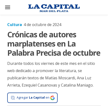
×
Cultura
4 de octubre de 2024
Crónicas de autores
El
País
marplatenses en La
El
Palabra Precisa de octubre
Mundo
Durante todos los viernes de este mes en el sitio
La
Zona
web dedicado a promover la literatura, se
publicarán textos de Matías Moscardi, Ana Luz
Cultura
Arrieta, Ezequiel Casanovas y Catalina Maniago.
Tecnología
Gastronomía
Agregar
La Capital
en
Salud