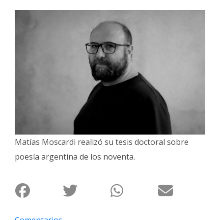
Interés
General
La
Ciudad
Deportes
Arte
y
Espectáculos
Policiales
Matías Moscardi realizó su tesis doctoral sobre
Cartelera
poesía argentina de los noventa.
Fotos
de
Familia
Clasificados