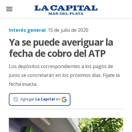
×
Interés general
15 de julio de 2020
Ya se puede averiguar la
El
País
fecha de cobro del ATP
El
Los depósitos correspondientes a los pagos de
Mundo
junio se concretarán en los próximos días. Fijate la
La
fecha exacta.
Zona
Cultura
Agregar
La Capital
en
Tecnología
Gastronomía
Salud