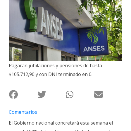
Interés
General
La
Ciudad
Deportes
Arte
y
Pagarán jubilaciones y pensiones de hasta
Espectáculos
$105.712,90 y con DNI terminado en 0.
Policiales
Cartelera
Fotos
de
Familia
Comentarios
El Gobierno nacional concretará esta semana el
Clasificados