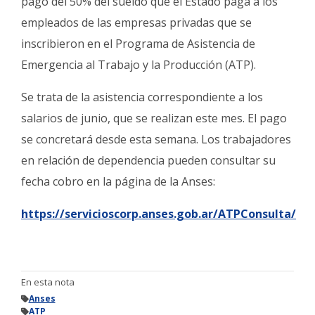
pago del 50% del sueldo que el Estado paga a los
Fúnebres
empleados de las empresas privadas que se
inscribieron en el Programa de Asistencia de
Emergencia al Trabajo y la Producción (ATP).
Se trata de la asistencia correspondiente a los
salarios de junio, que se realizan este mes. El pago
se concretará desde esta semana. Los trabajadores
en relación de dependencia pueden consultar su
fecha cobro en la página de la Anses:
https://servicioscorp.anses.gob.ar/ATPConsulta/
En esta nota
Anses
ATP