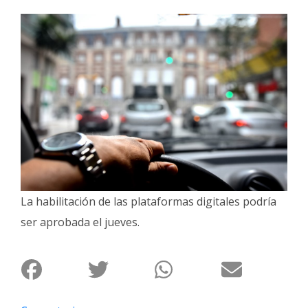
Interés
General
La
Ciudad
Deportes
Arte
y
Espectáculos
Policiales
La habilitación de las plataformas digitales podría
Cartelera
ser aprobada el jueves.
Fotos
de
Familia
Clasificados