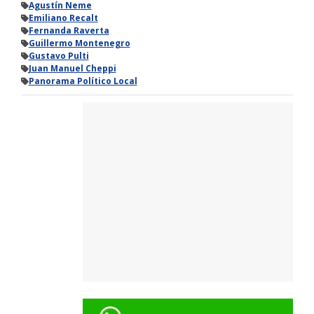
Agustín Neme
Emiliano Recalt
Fernanda Raverta
Guillermo Montenegro
Gustavo Pulti
Juan Manuel Cheppi
Panorama Político Local