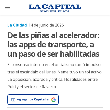
×
La Ciudad
14 de junio de 2026
De las piñas al acelerador:
El
País
las apps de transporte, a
El
un paso de ser habilitadas
Mundo
El consenso interno en el oficialismo tomó impulso
La
Zona
tras el escándalo del lunes. Neme tuvo un rol activo.
La oposición, azorada y crítica. Hostilidades entre
Cultura
Pulti y el sector de Raverta.
Tecnología
Gastronomía
Agregar
La Capital
en
Salud