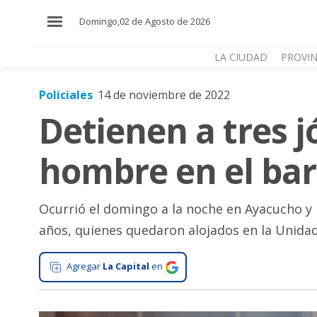
×
Domingo,02 de Agosto de 2026
LA CIUDAD
PROVIN
Policiales
14 de noviembre de 2022
El
Detienen a tres j
País
El
hombre en el barr
Mundo
La
Zona
Ocurrió el domingo a la noche en Ayacucho y M
años, quienes quedaron alojados en la Unidad
Cultura
Tecnología
Agregar
La Capital
en
Gastronomía
Salud