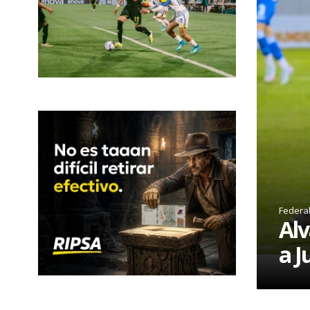
Federa
Alv
a J