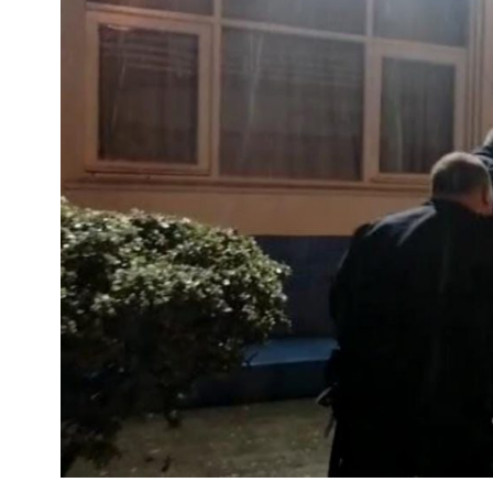
Interés
General
La
Ciudad
Deportes
Arte
y
Espectáculos
Policiales
Cartelera
Fotos
de
Familia
Clasificados