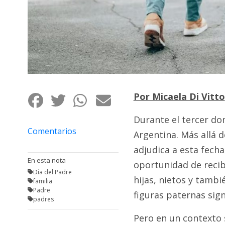
Fúnebres
Por Micaela Di Vitto
Durante el tercer dom
Comentarios
Argentina. Más allá 
adjudica a esta fech
En esta nota
oportunidad de recibi
Día del Padre
hijas, nietos y tamb
familia
Padre
figuras paternas signi
padres
Pero en un contexto 