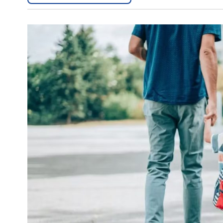
Interés
General
La
Ciudad
Deportes
Arte
y
Espectáculos
Policiales
Cartelera
Fotos
de
Familia
Clasificados