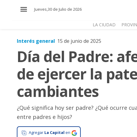
×
Jueves,30 de Julio de 2026
LA CIUDAD
PROVIN
Interés general
15 de junio de 2025
El
Día del Padre: afe
País
El
de ejercer la pa
Mundo
La
cambiantes
Zona
Cultura
¿Qué significa hoy ser padre? ¿Qué ocurre cu
Tecnología
entre padres e hijos?
Gastronomía
Agregar
La Capital
en
Salud