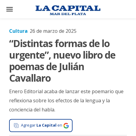
×
Cultura
26 de marzo de 2025
“Distintas formas de lo
El
País
urgente”, nuevo libro de
El
poemas de Julián
Mundo
Cavallaro
La
Zona
Enero Editorial acaba de lanzar este poemario que
Cultura
reflexiona sobre los efectos de la lengua y la
conciencia del habla.
Tecnología
Gastronomía
Agregar
La Capital
en
Salud