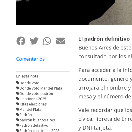
Fúnebres
El
padrón definitivo
Buenos Aires de est
consultado por los el
Comentarios
Para acceder a la in
En esta nota
documento, género y 
Donde voto
arrojará el nombre y
Donde voto Mar del Plata
Donde voto padrón
mesa y el número de
elecciones 2025
listas elecciones
Vale recordar que lo
Mar del Plata
Padrón
cívica, libreta de En
padrón buenos aires
Padrón definitivo
y DNI tarjeta.
Padrón elecciones 2025