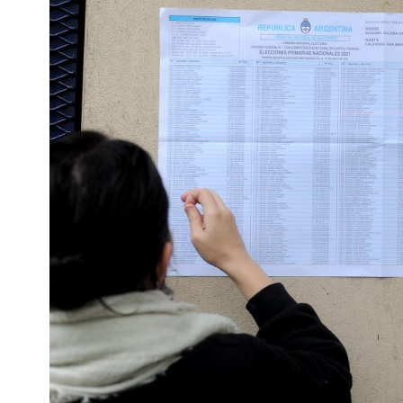
Interés
General
La
Ciudad
Deportes
Arte
y
Espectáculos
Policiales
Cartelera
Fotos
de
Familia
Clasificados