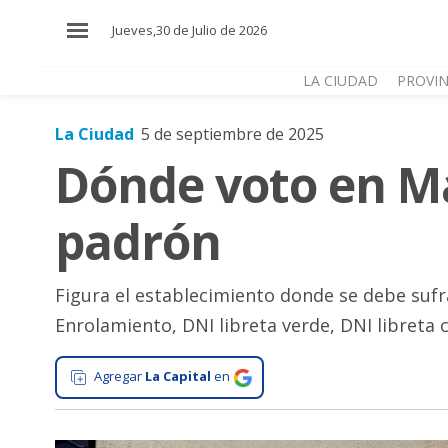
×
Jueves,30 de Julio de 2026
LA CIUDAD
PROVIN
La Ciudad
5 de septiembre de 2025
El
Dónde voto en Mar
País
El
padrón
Mundo
La
Zona
Figura el establecimiento donde se debe sufra
Enrolamiento, DNI libreta verde, DNI libreta c
Cultura
Tecnología
Agregar
La Capital
en
Gastronomía
Salud