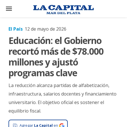
×
El País
12 de mayo de 2026
Educación: el Gobierno
El
País
recortó más de $78.000
El
millones y ajustó
Mundo
programas clave
La
Zona
La reducción alcanza partidas de alfabetización,
Cultura
infraestructura, salarios docentes y financiamiento
universitario. El objetivo oficial es sostener el
Tecnología
equilibrio fiscal.
Gastronomía
Salud
Agregar
La Capital
en