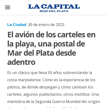
×
La Ciudad
30 de enero de 2023
El avión de los carteles en
El
País
la playa, una postal de
El
Mar del Plata desde
Mundo
adentro
La
Zona
Es un clásico que lleva 50 años sobrevolando la
Cultura
costa marplatense. Cómo es la experiencia de los
pilotos, de dónde despegan y cómo cambian los
Tecnología
carteles, algunos publicitarios, otros insólitos. Una
Gastronomía
maniobra de la Segunda Guerra Mundial dio origen
Salud