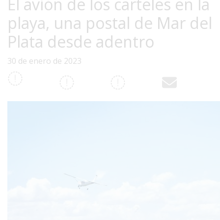
El avión de los carteles en la
Interés
playa, una postal de Mar del
General
Plata desde adentro
La
Ciudad
30 de enero de 2023
Deportes
Arte
y
Espectáculos
Policiales
Cartelera
Fotos
de
Familia
Clasificados