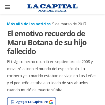
×
Más allá de las noticias
5 de marzo de 2017
El emotivo recuerdo de
El
País
Maru Botana de su hijo
El
fallecido
Mundo
El trágico hecho ocurrió en septiembre de 2008 y
La
Zona
movilizó a todo el mundo del espectáculo. La
cocinera y su marido estaban de viaje en Las Leñas
Cultura
y el pequeño estaba al cuidado de sus abuelos
Tecnología
cuando murió de muerte súbita.
Gastronomía
Agregar
La Capital
en
Salud