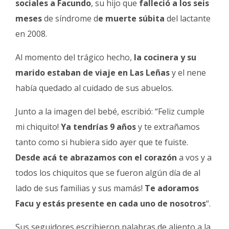
sociales a Facundo
, su hijo que
falleció a los seis
Fúnebres
meses
de síndrome d
e muerte súbita
del lactante
en 2008.
Al momento del trágico hecho,
la cocinera y su
marido estaban de viaje en Las Leñas
y el nene
había quedado al cuidado de sus abuelos.
Junto a la imagen del bebé, escribió: “Feliz cumple
mi chiquito!
Ya tendrías 9 años
y te extrañamos
tanto como si hubiera sido ayer que te fuiste.
Desde acá te abrazamos con el corazón
a vos y a
todos los chiquitos que se fueron algún día de al
lado de sus familias y sus mamás!
Te adoramos
Facu y estás presente en cada uno de nosotros
“.
Sus seguidores escribieron palabras de aliento a la