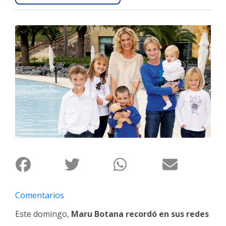
Interés
General
La
Ciudad
Deportes
Arte
y
Espectáculos
Policiales
Cartelera
Fotos
de
Familia
Comentarios
Clasificados
Este domingo,
Maru Botana recordó en sus redes