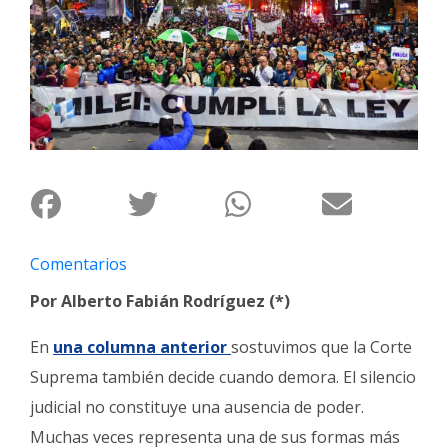
Interés
General
La
Ciudad
Deportes
Arte
y
Espectáculos
Comentarios
Policiales
Por Alberto Fabián Rodríguez (*)
Cartelera
Fotos
En
una columna anterior
sostuvimos que la Corte
de
Suprema también decide cuando demora. El silencio
Familia
judicial no constituye una ausencia de poder.
Clasificados
Muchas veces representa una de sus formas más