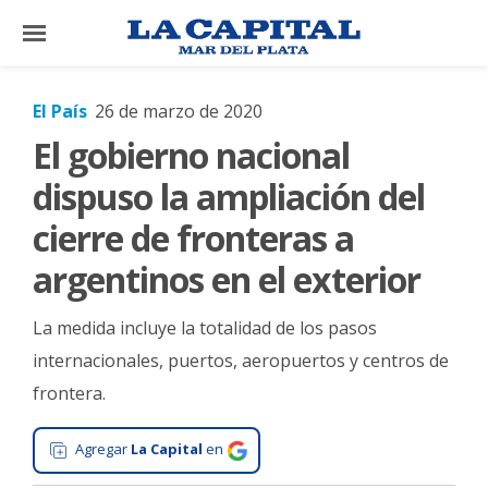
×
El País
26 de marzo de 2020
El gobierno nacional
El
País
dispuso la ampliación del
El
cierre de fronteras a
Mundo
argentinos en el exterior
La
Zona
La medida incluye la totalidad de los pasos
Cultura
internacionales, puertos, aeropuertos y centros de
frontera.
Tecnología
Gastronomía
Agregar
La Capital
en
Salud