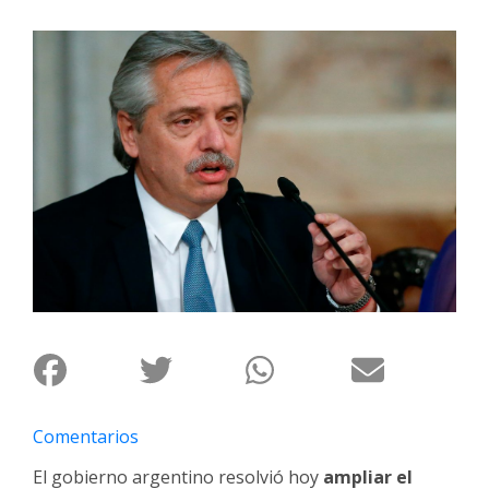
Interés
General
La
Ciudad
Deportes
Arte
y
Espectáculos
Policiales
Cartelera
Fotos
de
Familia
Comentarios
Clasificados
El gobierno argentino resolvió hoy
ampliar el