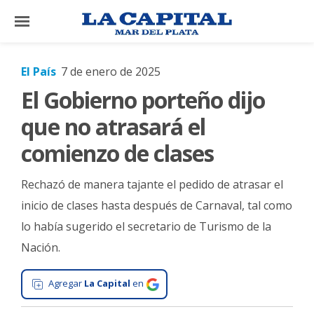
×
El País
7 de enero de 2025
El Gobierno porteño dijo
El
País
que no atrasará el
El
comienzo de clases
Mundo
Rechazó de manera tajante el pedido de atrasar el
La
Zona
inicio de clases hasta después de Carnaval, tal como
lo había sugerido el secretario de Turismo de la
Cultura
Nación.
Tecnología
Gastronomía
Agregar
La Capital
en
Salud