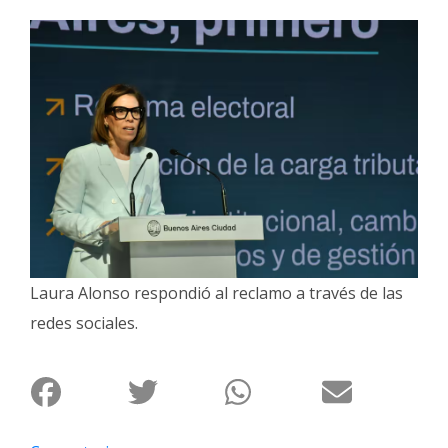
Interés
General
La
Ciudad
Deportes
Arte
y
Espectáculos
Policiales
Laura Alonso respondió al reclamo a través de las
Cartelera
redes sociales.
Fotos
de
Familia
Clasificados