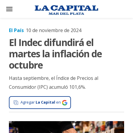
×
El País
10 de noviembre de 2024
El Indec difundirá el
El
País
martes la inflación de
El
octubre
Mundo
Hasta septiembre, el Índice de Precios al
La
Zona
Consumidor (IPC) acumuló 101,6%.
Cultura
Agregar
La Capital
en
Tecnología
Gastronomía
Salud