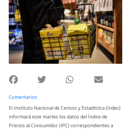
Interés
General
La
Ciudad
Deportes
Arte
y
Espectáculos
Policiales
Cartelera
Comentarios
Fotos
de
El Instituto Nacional de Censos y Estadística (Indec)
Familia
informará este martes los datos del Índice de
Clasificados
Precios al Consumidor (IPC) correspondientes a