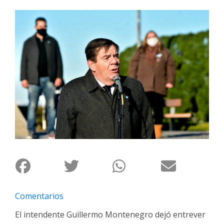
Interés
General
La
Ciudad
Deportes
Arte
y
Espectáculos
Policiales
Cartelera
Fotos
de
Familia
Comentarios
Clasificados
El intendente Guillermo Montenegro dejó entrever