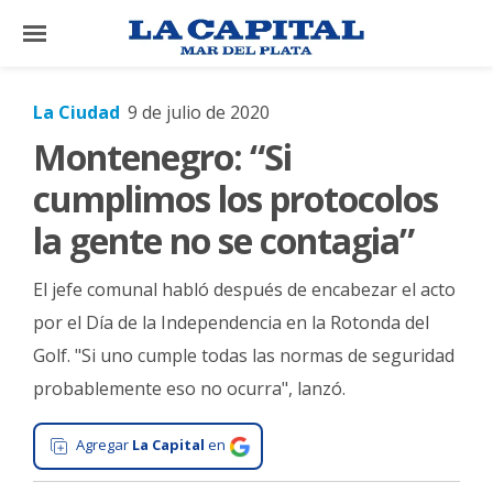
×
La Ciudad
9 de julio de 2020
Montenegro: “Si
El
País
cumplimos los protocolos
El
la gente no se contagia”
Mundo
El jefe comunal habló después de encabezar el acto
La
Zona
por el Día de la Independencia en la Rotonda del
Golf. "Si uno cumple todas las normas de seguridad
Cultura
probablemente eso no ocurra", lanzó.
Tecnología
Gastronomía
Agregar
La Capital
en
Salud