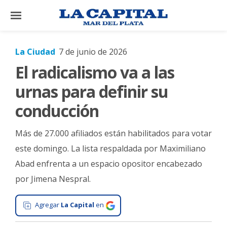
×
La Ciudad
7 de junio de 2026
El radicalismo va a las
El
País
urnas para definir su
El
conducción
Mundo
Más de 27.000 afiliados están habilitados para votar
La
Zona
este domingo. La lista respaldada por Maximiliano
Abad enfrenta a un espacio opositor encabezado
Cultura
por Jimena Nespral.
Tecnología
Gastronomía
Agregar
La Capital
en
Salud