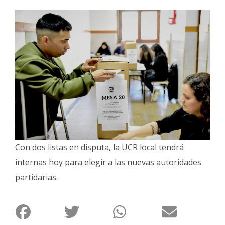
Interés
General
La
Ciudad
Deportes
Arte
y
Espectáculos
Policiales
Con dos listas en disputa, la UCR local tendrá
Cartelera
internas hoy para elegir a las nuevas autoridades
Fotos
partidarias.
de
Familia
Clasificados