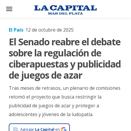
×
El País
12 de octubre de 2025
El Senado reabre el debate
El
País
sobre la regulación de
El
ciberapuestas y publicidad
Mundo
de juegos de azar
La
Zona
Tras meses de retrasos, un plenario de comisiones
Cultura
retomó el proyecto que busca restringir la
publicidad de juegos de azar y proteger a
Tecnología
adolescentes y jóvenes de la ludopatía.
Gastronomía
Salud
Agregar
La Capital
en