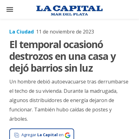
×
La Ciudad
11 de noviembre de 2023
El temporal ocasionó
El
País
destrozos en una casa y
El
dejó barrios sin luz
Mundo
Un hombre debió autoevacuarse tras derrumbarse
La
Zona
el techo de su vivienda. Durante la madrugada,
algunos distribuidores de energía dejaron de
Cultura
funcionar. También hubo caídas de postes y
Tecnología
árboles.
Gastronomía
Agregar
La Capital
en
Salud