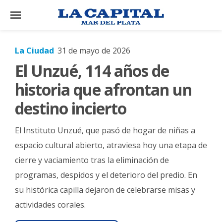
×
La Ciudad
31 de mayo de 2026
El Unzué, 114 años de
El
País
historia que afrontan un
El
destino incierto
Mundo
El Instituto Unzué, que pasó de hogar de niñas a
La
Zona
espacio cultural abierto, atraviesa hoy una etapa de
cierre y vaciamiento tras la eliminación de
Cultura
programas, despidos y el deterioro del predio. En
Tecnología
su histórica capilla dejaron de celebrarse misas y
Gastronomía
actividades corales.
Salud