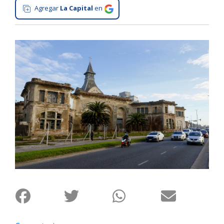
Agregar
La Capital
en
Interés
General
La
Ciudad
Deportes
Arte
y
Espectáculos
Policiales
Cartelera
Fotos
de
Familia
Clasificados