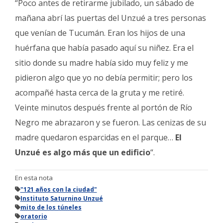
“Poco antes de retirarme jubilado, un sábado de
mañana abrí las puertas del Unzué a tres personas
que venían de Tucumán. Eran los hijos de una
huérfana que había pasado aquí su niñez. Era el
sitio donde su madre había sido muy feliz y me
pidieron algo que yo no debía permitir; pero los
acompañé hasta cerca de la gruta y me retiré.
Veinte minutos después frente al portón de Río
Negro me abrazaron y se fueron. Las cenizas de su
madre quedaron esparcidas en el parque…
El
Unzué es algo más que un edificio
“.
En esta nota
"121 años con la ciudad"
Instituto Saturnino Unzué
mito de los túneles
oratorio