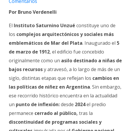
Comentarios
Fúnebres
Por Bruno Verdenelli
El
Instituto Saturnino Unzué
constituye uno de
los
complejos arquitectónicos y sociales más
emblemáticos de Mar del Plata
. Inaugurado el
5
de marzo de 1912
, el edificio fue concebido
originalmente como un
asilo destinado a niñas de
bajos recursos
y atravesó, a lo largo de más de un
siglo, distintas etapas que reflejan los
cambios en
las políticas de niñez en Argentina
. Sin embargo,
ese recorrido histórico encuentra en la actualidad
un
punto de inflexión:
desde
2024
el predio
permanece
cerrado al público,
tras la
discontinuidad de programas sociales y
culturales
impulsada por e
l Gobierno nacional