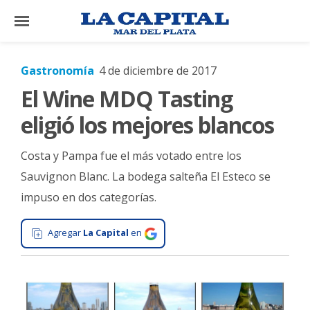
×
Gastronomía
4 de diciembre de 2017
El Wine MDQ Tasting
El
País
eligió los mejores blancos
El
Costa y Pampa fue el más votado entre los
Mundo
Sauvignon Blanc. La bodega salteña El Esteco se
La
impuso en dos categorías.
Zona
Cultura
Agregar
La Capital
en
Tecnología
Gastronomía
Salud