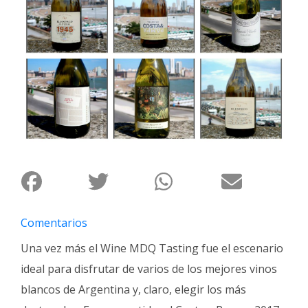
Interés
General
La
Ciudad
Deportes
Arte
y
Espectáculos
Policiales
Cartelera
Comentarios
Fotos
Una vez más el Wine MDQ Tasting fue el escenario
de
Familia
ideal para disfrutar de varios de los mejores vinos
Clasificados
blancos de Argentina y, claro, elegir los más