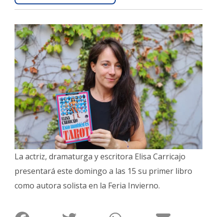
Interés
General
La
Ciudad
Deportes
Arte
y
Espectáculos
Policiales
Cartelera
La actriz, dramaturga y escritora Elisa Carricajo
Fotos
presentará este domingo a las 15 su primer libro
de
Familia
como autora solista en la Feria Invierno.
Clasificados