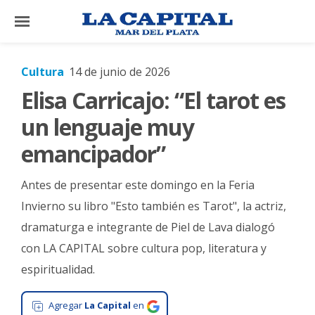
×
Cultura
14 de junio de 2026
Elisa Carricajo: “El tarot es
El
País
un lenguaje muy
El
emancipador”
Mundo
Antes de presentar este domingo en la Feria
La
Zona
Invierno su libro "Esto también es Tarot", la actriz,
dramaturga e integrante de Piel de Lava dialogó
Cultura
con LA CAPITAL sobre cultura pop, literatura y
Tecnología
espiritualidad.
Gastronomía
Agregar
La Capital
en
Salud