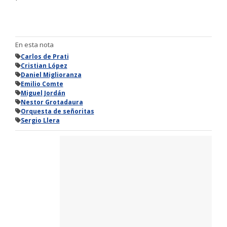
En esta nota
Carlos de Prati
Cristian López
Daniel Miglioranza
Emilio Comte
Miguel Jordán
Nestor Grotadaura
Orquesta de señoritas
Sergio Llera