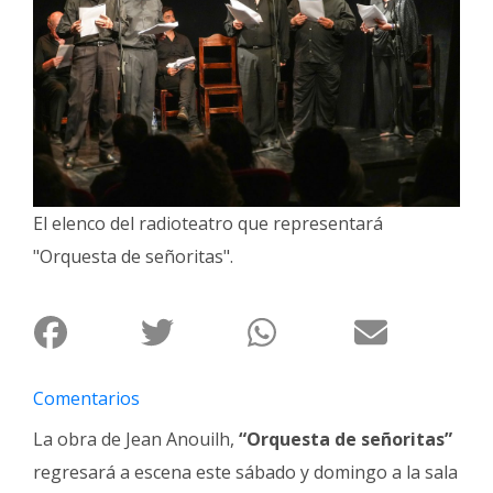
Interés
General
La
Ciudad
Deportes
Arte
El elenco del radioteatro que representará
y
Espectáculos
"Orquesta de señoritas".
Policiales
Cartelera
Fotos
Comentarios
de
Familia
La obra de Jean Anouilh,
“Orquesta de señoritas”
Clasificados
regresará a escena este sábado y domingo a la sala