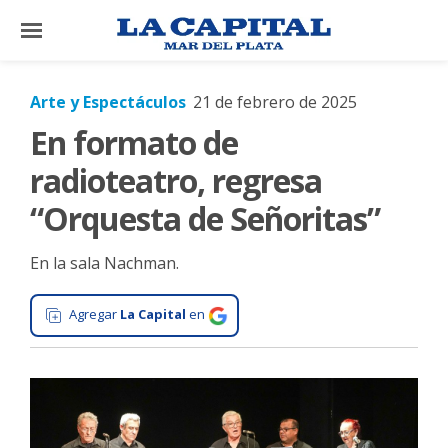
×
Arte y Espectáculos
21 de febrero de 2025
En formato de
El
País
radioteatro, regresa
El
“Orquesta de Señoritas”
Mundo
En la sala Nachman.
La
Zona
Agregar
La Capital
en
Cultura
Tecnología
Gastronomía
Salud