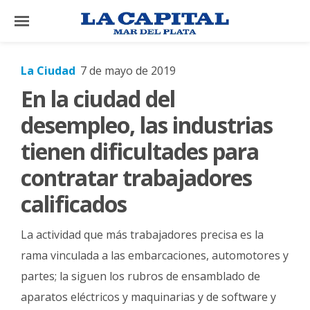
×
La Ciudad
7 de mayo de 2019
En la ciudad del
El
País
desempleo, las industrias
El
tienen dificultades para
Mundo
contratar trabajadores
La
calificados
Zona
Cultura
La actividad que más trabajadores precisa es la
Tecnología
rama vinculada a las embarcaciones, automotores y
partes; la siguen los rubros de ensamblado de
Gastronomía
aparatos eléctricos y maquinarias y de software y
Salud