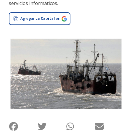
servicios informáticos.
Interés
General
Agregar
La Capital
en
La
Ciudad
Deportes
Arte
y
Espectáculos
Policiales
Cartelera
Fotos
de
Familia
Clasificados