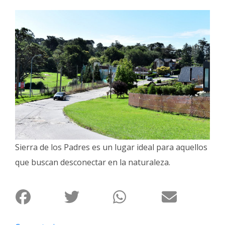
Interés
General
La
Ciudad
Deportes
Arte
y
Espectáculos
Policiales
Sierra de los Padres es un lugar ideal para aquellos
Cartelera
que buscan desconectar en la naturaleza.
Fotos
de
Familia
Clasificados