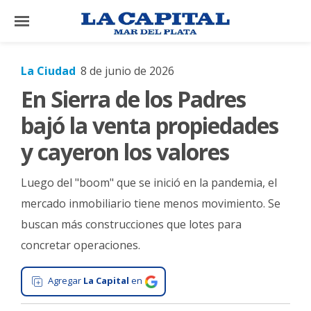
×
La Ciudad
8 de junio de 2026
En Sierra de los Padres
El
País
bajó la venta propiedades
El
y cayeron los valores
Mundo
Luego del "boom" que se inició en la pandemia, el
La
Zona
mercado inmobiliario tiene menos movimiento. Se
buscan más construcciones que lotes para
Cultura
concretar operaciones.
Tecnología
Gastronomía
Agregar
La Capital
en
Salud