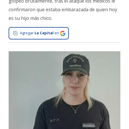
golpeó brutalmente, tras el ataque los médicos le
Interés
confirmaron que estaba embarazada de quien hoy
General
es su hijo más chico.
La
Ciudad
Agregar
La Capital
en
Deportes
Arte
y
Espectáculos
Policiales
Cartelera
Fotos
de
Familia
Clasificados