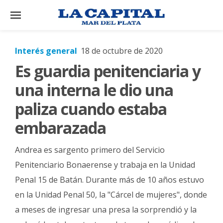
×
Interés general
18 de octubre de 2020
Es guardia penitenciaria y
El
País
una interna le dio una
El
paliza cuando estaba
Mundo
embarazada
La
Zona
Andrea es sargento primero del Servicio
Cultura
Penitenciario Bonaerense y trabaja en la Unidad
Penal 15 de Batán. Durante más de 10 años estuvo
Tecnología
en la Unidad Penal 50, la "Cárcel de mujeres", donde
Gastronomía
a meses de ingresar una presa la sorprendió y la
Salud