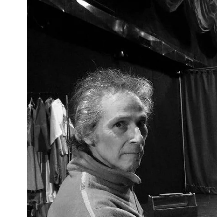
Interés
General
La
Ciudad
Deportes
Arte
y
Espectáculos
Policiales
Cartelera
Fotos
de
Familia
Clasificados