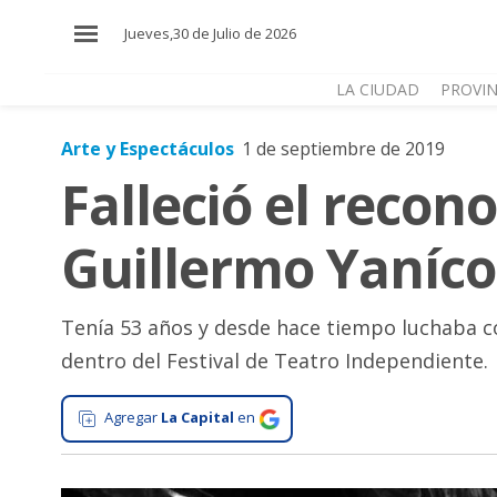
×
Jueves,30 de Julio de 2026
LA CIUDAD
PROVIN
Arte y Espectáculos
1 de septiembre de 2019
El
Falleció el recon
País
El
Guillermo Yaníco
Mundo
La
Zona
Tenía 53 años y desde hace tiempo luchaba c
dentro del Festival de Teatro Independiente.
Cultura
Tecnología
Agregar
La Capital
en
Gastronomía
Salud