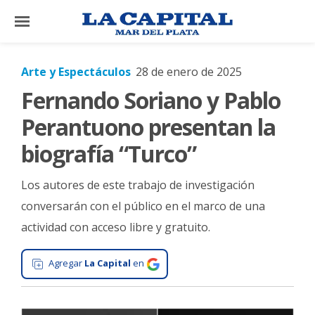
×
Arte y Espectáculos
28 de enero de 2025
Fernando Soriano y Pablo
El
País
Perantuono presentan la
El
biografía “Turco”
Mundo
Los autores de este trabajo de investigación
La
Zona
conversarán con el público en el marco de una
actividad con acceso libre y gratuito.
Cultura
Tecnología
Agregar
La Capital
en
Gastronomía
Salud