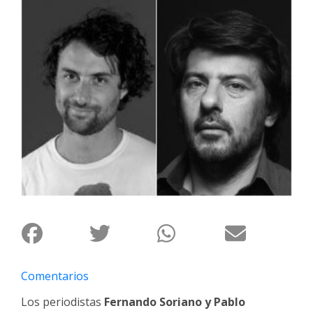
Interés
General
La
Ciudad
Deportes
Arte
y
Espectáculos
Policiales
Cartelera
Fotos
de
Familia
Comentarios
Clasificados
Los periodistas
Fernando Soriano y Pablo