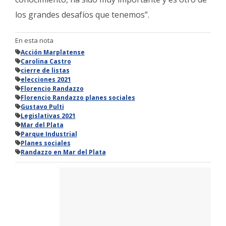
los grandes desafíos que tenemos”.
En esta nota
Acción Marplatense
Carolina Castro
cierre de listas
elecciones 2021
Florencio Randazzo
Florencio Randazzo planes sociales
Gustavo Pulti
Legislativas 2021
Mar del Plata
Parque Industrial
Planes sociales
Randazzo en Mar del Plata