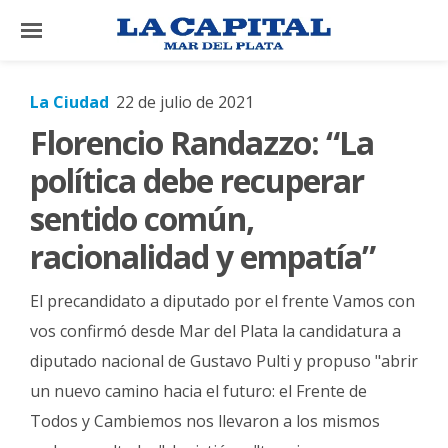
×
La Ciudad
22 de julio de 2021
Florencio Randazzo: “La
El
País
política debe recuperar
El
sentido común,
Mundo
racionalidad y empatía”
La
Zona
El precandidato a diputado por el frente Vamos con
Cultura
vos confirmó desde Mar del Plata la candidatura a
diputado nacional de Gustavo Pulti y propuso "abrir
Tecnología
un nuevo camino hacia el futuro: el Frente de
Gastronomía
Todos y Cambiemos nos llevaron a los mismos
Salud