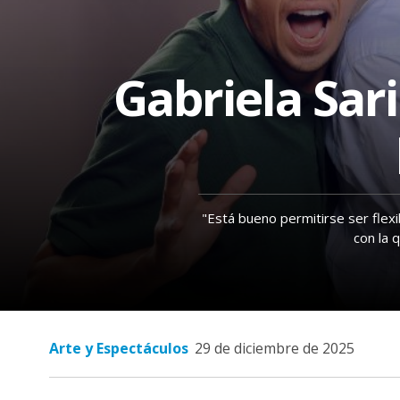
Interés
General
Gabriela Sari
La
Ciudad
Deportes
Arte
y
Espectáculos
"Está bueno permitirse ser flexib
Policiales
con la 
Cartelera
Fotos
de
Familia
Arte y Espectáculos
29 de diciembre de 2025
Clasificados