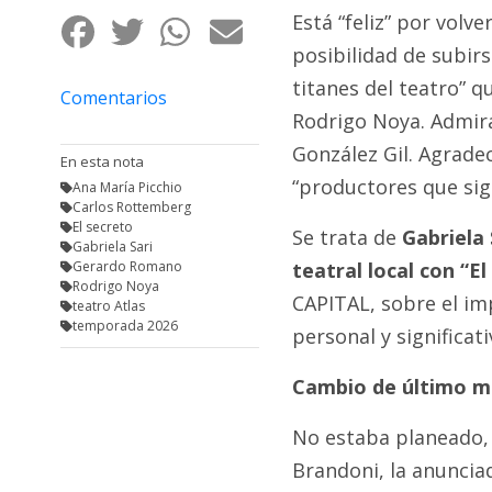
Fúnebres
Está “feliz” por volv
posibilidad de subirs
titanes del teatro” 
Comentarios
Rodrigo Noya. Admira
González Gil. Agrade
En esta nota
“productores que sig
Ana María Picchio
Carlos Rottemberg
El secreto
Se trata de
Gabriela 
Gabriela Sari
Gerardo Romano
teatral local con “El
Rodrigo Noya
CAPITAL, sobre el im
teatro Atlas
temporada 2026
personal y significat
Cambio de último 
No estaba planeado, 
Brandoni, la anunciad