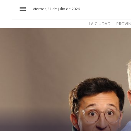
×
Viernes,31 de Julio de 2026
LA CIUDAD
PROVIN
El
País
El
Mundo
La
Zona
Cultura
Tecnología
Gastronomía
Salud