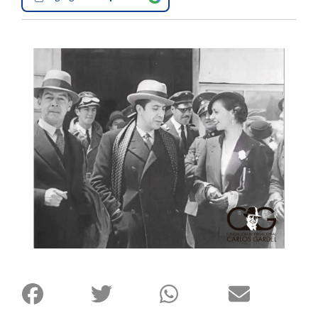
Interés
General
La
Ciudad
Deportes
Arte
y
Espectáculos
Policiales
Cartelera
Fotos
de
Familia
Clasificados