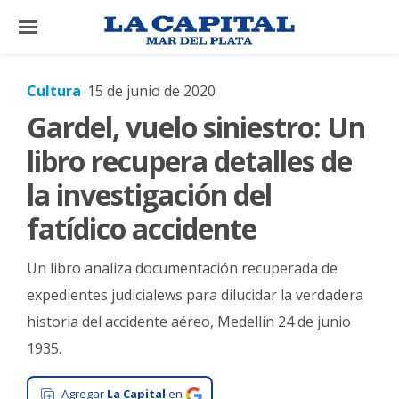
×
Cultura
15 de junio de 2020
Gardel, vuelo siniestro: Un
El
País
libro recupera detalles de
El
la investigación del
Mundo
fatídico accidente
La
Zona
Un libro analiza documentación recuperada de
Cultura
expedientes judicialews para dilucidar la verdadera
historia del accidente aéreo, Medellín 24 de junio
Tecnología
1935.
Gastronomía
Salud
Agregar
La Capital
en