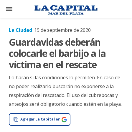
×
La Ciudad
19 de septiembre de 2020
Guardavidas deberán
El
País
colocarle el barbijo a la
El
víctima en el rescate
Mundo
Lo harán si las condiciones lo permiten. En caso de
La
Zona
no poder realizarlo buscarán no exponerse a la
respiración del rescatado. El uso del cubrebocas y
Cultura
anteojos será obligatorio cuando estén en la playa.
Tecnología
Gastronomía
Agregar
La Capital
en
Salud