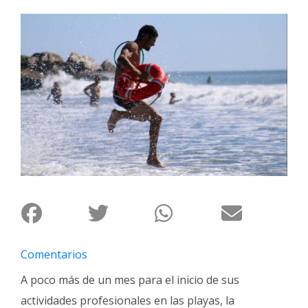
Interés
General
La
Ciudad
Deportes
Arte
y
Espectáculos
Policiales
Cartelera
Fotos
de
Comentarios
Familia
A poco más de un mes para el inicio de sus
Clasificados
actividades profesionales en las playas, la