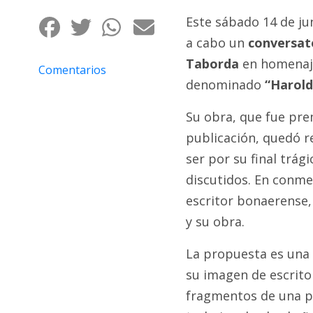
Interés
Este sábado 14 de jun
General
a cabo un
conversat
La
Taborda
en homenaje
Comentarios
Ciudad
denominado
“Harold
Deportes
Su obra, que fue pre
Arte
publicación, quedó r
y
ser por su final trág
Espectáculos
discutidos. En conme
Policiales
escritor bonaerense,
Cartelera
y su obra.
Fotos
La propuesta es una 
de
Familia
su imagen de escritor,
Clasificados
fragmentos de una p