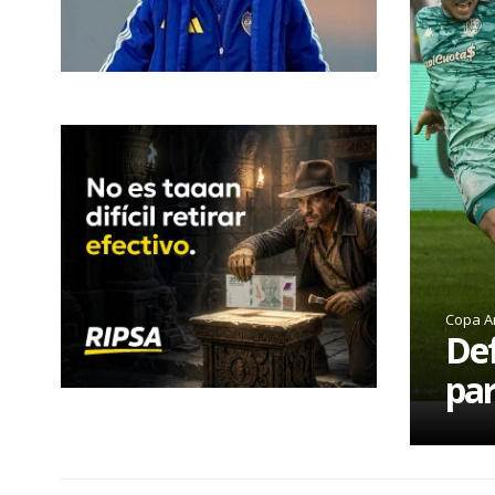
Copa A
Def
par