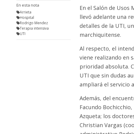
En esta nota
En el Salón de Usos M
Arrieta
llevó adelante una r
Hospital
Rodrigo Mendez
detalles de la UTI, u
Terapia intensiva
UTI
marchiquitense.
Al respecto, el inten
viene realizando en 
prioridad absoluta. 
UTI que sin dudas a
ampliará el servicio 
Además, del encuentr
Facundo Bochicchio, l
Azqueta; los doctore
Christian Vargas (coo