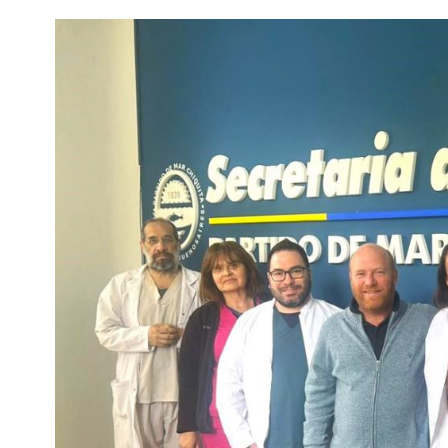
Interés
General
La
Ciudad
Deportes
Arte
y
Espectáculos
Policiales
Cartelera
Fotos
de
Familia
Clasificados