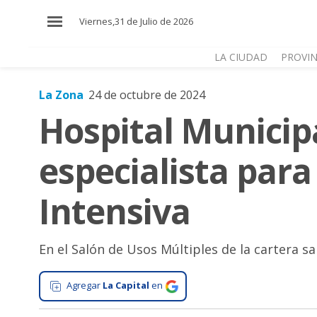
×
Viernes,31 de Julio de 2026
LA CIUDAD
PROVIN
La Zona
24 de octubre de 2024
El
Hospital Municip
País
El
especialista para
Mundo
La
Intensiva
Zona
Cultura
En el Salón de Usos Múltiples de la cartera s
Tecnología
Gastronomía
Agregar
La Capital
en
Salud